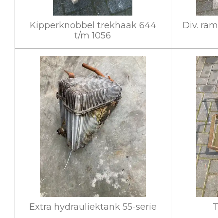
Kipperknobbel trekhaak 644
Div. ra
t/m 1056
Extra hydrauliektank 55-serie
T