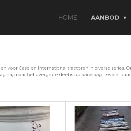
HOME
AANBOD
voor Case en International tractoren in diverse series. O
agina, maar het overgrote deel is op aanvraag. Tevens kun