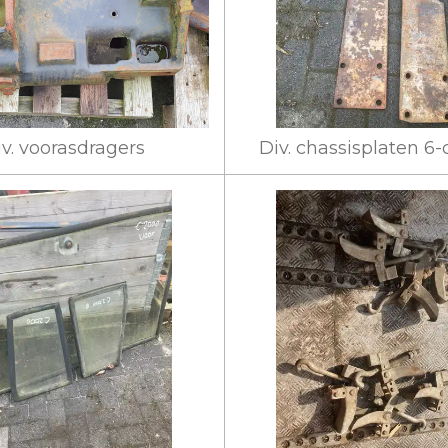
iv. voorasdragers
Div. chassisplaten 6-