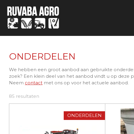
Ga
direct
naar
de
hoofdinhoud
ONDERDELEN
We hebben een groot aanbod aan gebruikte onderdelen 
zoek? Een klein deel van het aanbod vindt u op deze p
Neem
contact
met ons op voor het actuele aanbod.
85 resultaten
ONDERDELEN