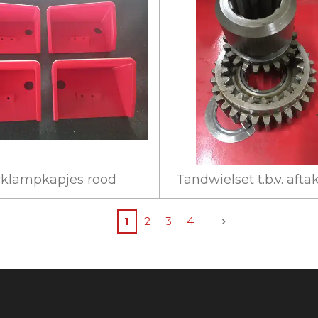
klampkapjes rood
Tandwielset t.b.v. af
1
2
3
4