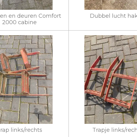
men en deuren Comfort
Dubbel lucht ha
2000 cabine
rap links/rechts
Trapje links/rec