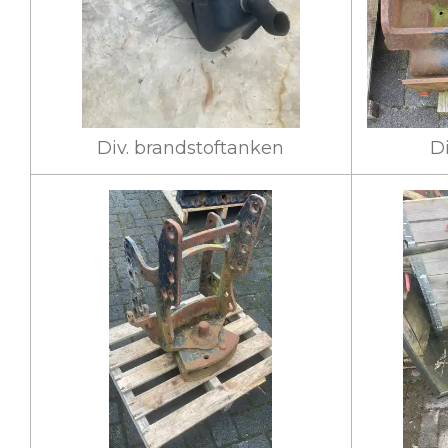
Div. brandstoftanken
D