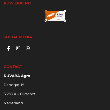
RDW ERKEND
SOCIAL MEDIA
F
I
W
a
n
h
c
s
a
e
t
t
CONTACT
b
a
s
o
g
A
RUVABA Agro
o
r
p
k
a
p
Pandgat 18
m
5688 KK Oirschot
Nederland