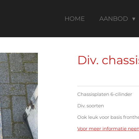
HOME
AANBOD
Div. chass
Chassisplaten 6-cilinder
Div. soorten
Ook leuk voor basis fronth
Voor meer informatie nee