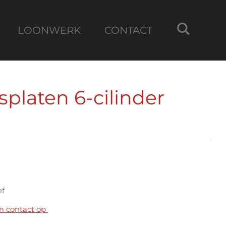
LOONWERK
CONTACT
isplaten 6-cilinder
ef
m contact op