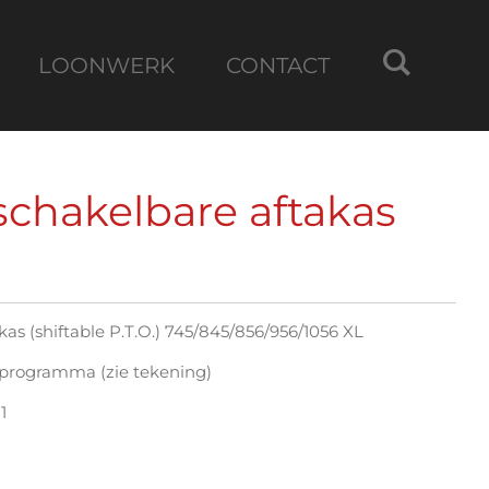
LOONWERK
CONTACT
schakelbare aftakas
kas (shiftable P.T.O.) 745/845/856/956/1056 XL
elprogramma (zie tekening)
1