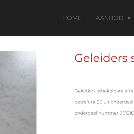
HOME
AANBOD
Geleiders 
Geleiders schakelbare afta
betreft nr 26 uit onderde
onderdeel nummer 90121C