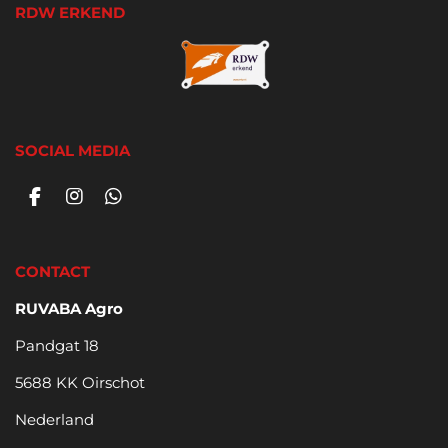
RDW ERKEND
SOCIAL MEDIA
F
I
W
a
n
h
c
s
a
e
t
t
CONTACT
b
a
s
o
g
A
RUVABA Agro
o
r
p
k
a
p
Pandgat 18
m
5688 KK Oirschot
Nederland