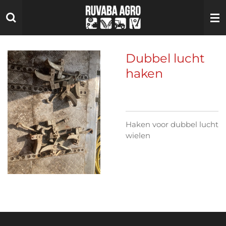
Ga
direct
naar
de
hoofdinhoud
Dubbel lucht
haken
Haken voor dubbel lucht
wielen