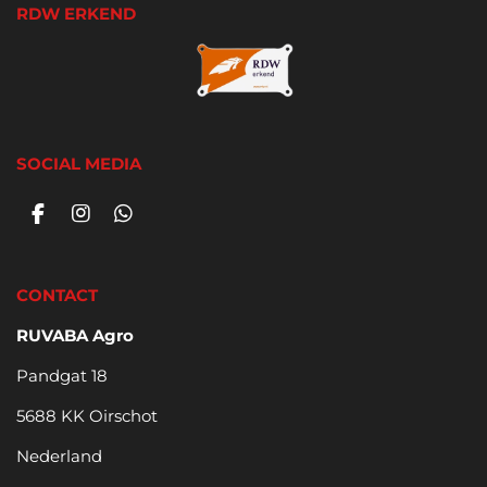
RDW ERKEND
SOCIAL MEDIA
F
I
W
a
n
h
c
s
a
e
t
t
CONTACT
b
a
s
o
g
A
RUVABA Agro
o
r
p
k
a
p
Pandgat 18
m
5688 KK Oirschot
Nederland