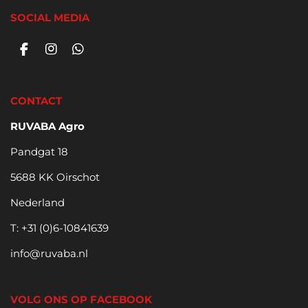
SOCIAL MEDIA
F
I
W
a
n
h
c
s
a
e
t
t
CONTACT
b
a
s
o
g
A
RUVABA Agro
o
r
p
k
a
p
Pandgat 18
m
5688 KK Oirschot
Nederland
T: +31 (0)6-10841639
info@ruvaba.nl
VOLG ONS OP FACEBOOK