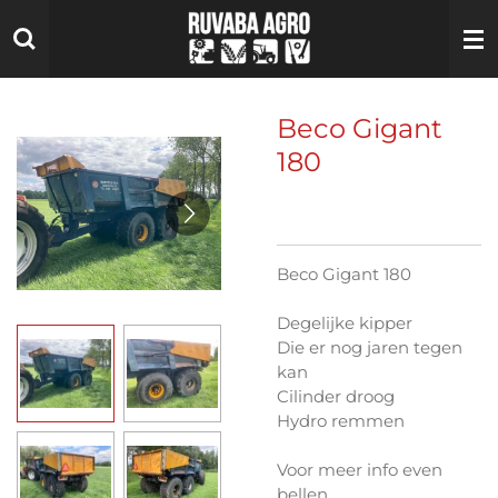
Ga
direct
naar
de
hoofdinhoud
Beco Gigant
180
Beco Gigant 180
Degelijke kipper
Die er nog jaren tegen
kan
Cilinder droog
Hydro remmen
Voor meer info even
bellen