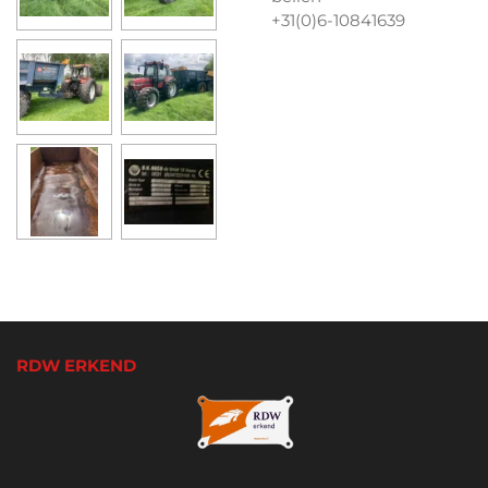
+31(0)6-10841639
RDW ERKEND