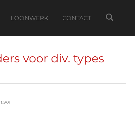
LOONWERK
CONTACT
ders voor div. types
 1455