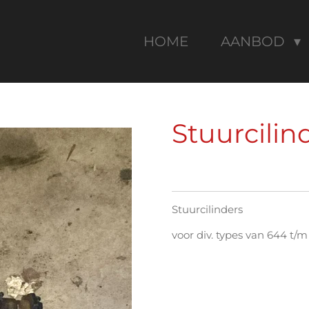
HOME
AANBOD
Stuurcilin
Stuurcilinders
voor div. types van 644 t/m