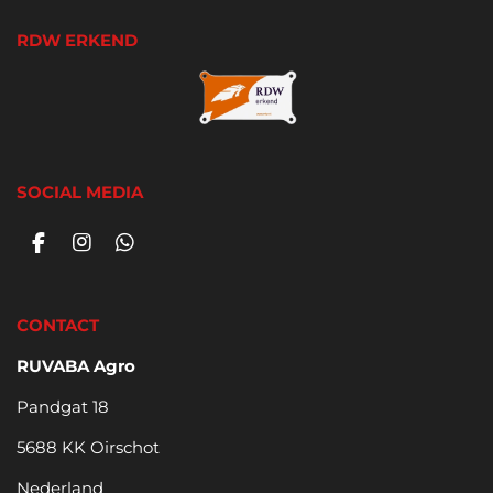
RDW ERKEND
SOCIAL MEDIA
F
I
W
a
n
h
c
s
a
e
t
t
CONTACT
b
a
s
o
g
A
RUVABA Agro
o
r
p
k
a
p
Pandgat 18
m
5688 KK Oirschot
Nederland