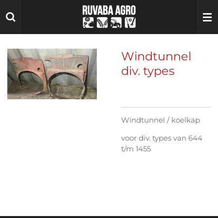
Ga
direct
naar
de
hoofdinhoud
Windtunnel
div. types
Windtunnel / koelkap
voor div. types van 644
t/m 1455