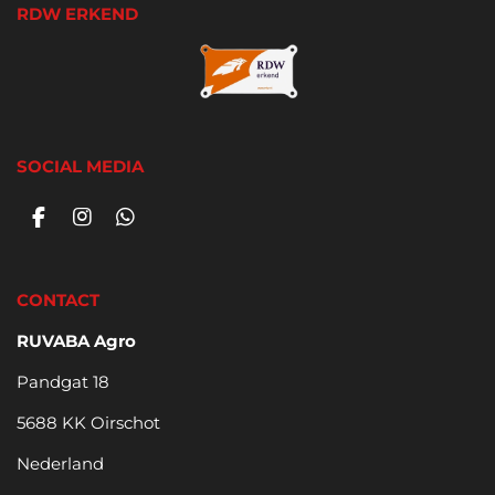
RDW ERKEND
SOCIAL MEDIA
F
I
W
a
n
h
c
s
a
e
t
t
CONTACT
b
a
s
o
g
A
RUVABA Agro
o
r
p
k
a
p
Pandgat 18
m
5688 KK Oirschot
Nederland