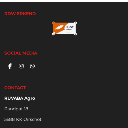
RDW ERKEND
SOCIAL MEDIA
F
I
W
a
n
h
c
s
a
e
t
t
CONTACT
b
a
s
o
g
A
RUVABA Agro
o
r
p
k
a
p
Pandgat 18
m
5688 KK Oirschot