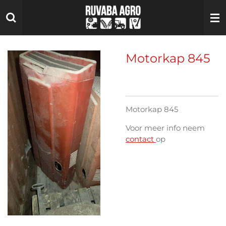
Ga
direct
naar
de
hoofdinhoud
Motorkap 845
Motorkap 845
Voor meer info neem
contact
op