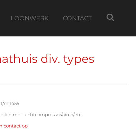
LOONWERK
CONTACT
thuis div. types
 t/m 1455
ellen met luchtcompressor/airco/etc.
m contact op