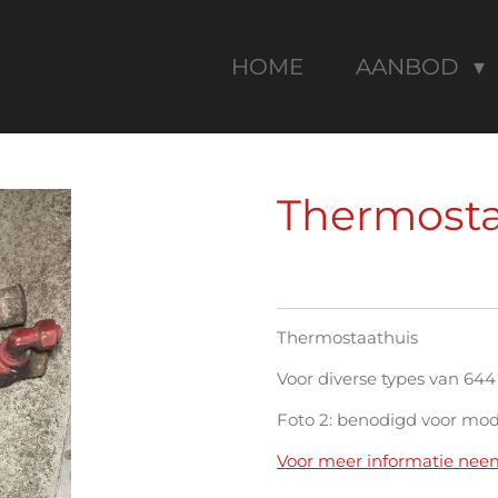
HOME
AANBOD
Thermostaa
Thermostaathuis
Voor diverse types van 644
Foto 2: benodigd voor mod
Voor meer informatie nee