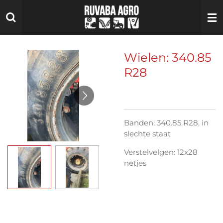
Ga
direct
naar
de
hoofdinhoud
Wielen: 340.85
R28
Banden: 340.85 R28, in
slechte staat
Verstelvelgen: 12x28
netjes