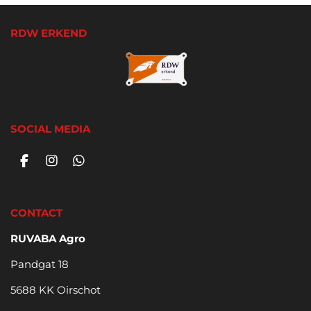
RDW ERKEND
SOCIAL MEDIA
F
I
W
a
n
h
c
s
a
e
t
t
CONTACT
b
a
s
o
g
A
RUVABA Agro
o
r
p
k
a
p
Pandgat 18
m
5688 KK Oirschot