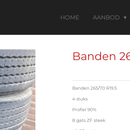
HOME
AANBOD
Banden 26
Banden 265/70 R19.5
4 stuks
Profiel 90%
8 gats ZF steek